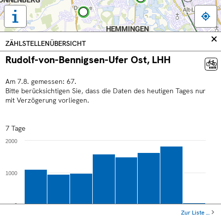
Tastaturbedienung,
Legende
und
In
ZÄHLSTELLENÜBERSICHT
weitere
sc
Rudolf-von-Bennigsen-Ufer Ost, LHH
Informationen
anzeigen
Am
7
.
8
.
gemessen:
67
.
Bitte berücksichtigen Sie, dass die Daten des heutigen Tages nur
mit Verzögerung vorliegen.
7 Tage
2000
1000
0
Zur Liste …
Sa
Mo
Mi
Fr