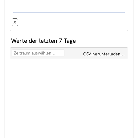
X
t
Werte der letzten 7 Tage
CSV herunterladen …