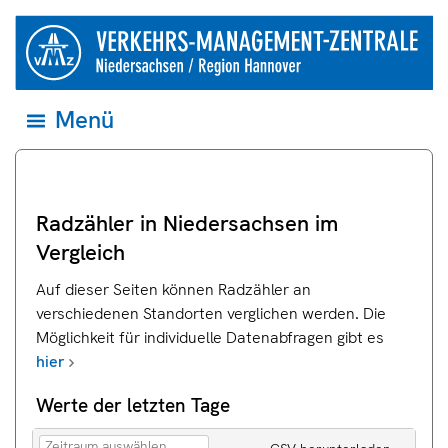
Springe direkt zum Inhalt
zur
Startseite
der
Verkehrsmanagementzentrale
Niedersachsen
Menü
Menü
und
öffnen
Region
und
Hannover
zum
ersten
Eintrag
springen
Radzähler in Niedersachsen im
Vergleich
Auf dieser Seiten können Radzähler an
verschiedenen Standorten verglichen werden. Die
Möglichkeit für individuelle Datenabfragen gibt es
hier
Werte der letzten Tage