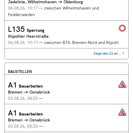
aufgehoben:
Jadelinie, Wilhelmshaven → Oldenburg
Wilhelmshaven
und
aufgehoben
→
Dorfmark
06.08.26, 19:17
—
zwischen Wilhelmshaven und
Oldenburg,
06.08.26,
Fedderwarden
zwischen
19:21
Wilhelmshaven
:
L135
L135
und
Sperrung
Gegenstände
Ihlpohler
Fedderwarden
Ihlpohler Heerstraße
Heerstraße,
06.08.26,
zwischen
06.08.26, 19:17
—
zwischen B74, Bremen-Nord und Ihlpohl
19:17
B74,
:
Bremen-
Zeige alle 22 an ...
Ungesicherte
Nord
Unfallstelle
und
Ihlpohl
BAUSTELLEN
06.08.26,
A1
19:17
A1
Bauarbeiten
Bremen
:
Bremen → Osnabrück
→
Sperrung
Osnabrück,
03.08.26, 08:33
—
03.08.26,
A1
08:33
A1
Bauarbeiten
Bremen
:
Bremen → Osnabrück
→
Bauarbeiten
Osnabrück,
03.08.26, 08:33
—
03.08.26,