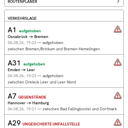
ROUTENPLANER
anzeigen
VERKEHRSLAGE
A1
A1
aufgehoben
Osnabrück
Osnabrück → Bremen
t
→
Bremen,
06.08.26, 19:23
— aufgehoben
zwischen
zwischen Bremen/Brinkum und Bremen-Hemelingen
Bremen/Brinkum
und
A31
A31
Bremen-
aufgehoben
Emden
Hemelingen
Emden → Leer
→
06.08.26,
Leer,
06.08.26, 19:23
— aufgehoben
19:23
zwischen
zwischen Dreieck Leer und Leer-Nord
—
Dreieck
aufgehoben:
Leer
A7
A7
aufgehoben
und
GEGENSTÄNDE
Hannover
Leer-
Hannover → Hamburg
→
Nord
Hamburg,
06.08.26, 19:21
—
zwischen Bad Fallingbostel und Dorfmark
06.08.26,
zwischen
19:23
A29
Bad
A29
UNGESICHERTE UNFALLSTELLE
—
Jadelinie,
Fallingbostel