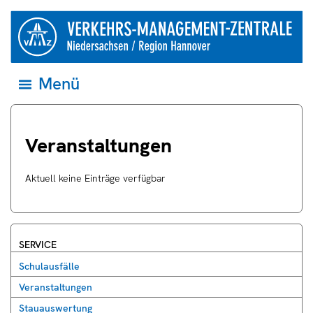
Springe direkt zum Inhalt
zur
Startseite
der
Verkehrsmanagementzentrale
Niedersachsen
Menü
Menü
und
öffnen
Region
und
Hannover
zum
ersten
Eintrag
Veranstaltungen
springen
Aktuell keine Einträge verfügbar
SERVICE
Schulausfälle
Veranstaltungen
Stauauswertung