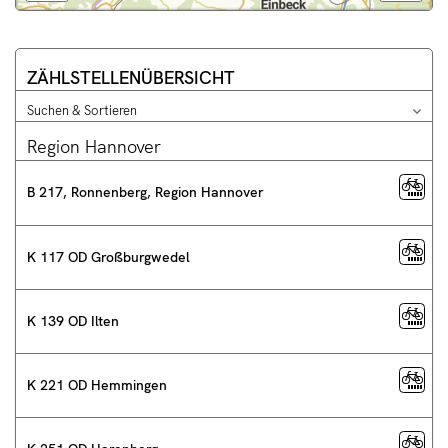
Legende
und
weitere
Informationen
ZÄHLSTELLENÜBERSICHT
anzeigen
Suchen & Sortieren
Opti
t
Die
für
Region Hannover
Liste
Such
&
kann
Sort
man
B 217, Ronnenberg, Region Hannover
schl
mit
Cursor
auf
K 117 OD Großburgwedel
und
ab
durchblättern
K 139 OD Ilten
K 221 OD Hemmingen