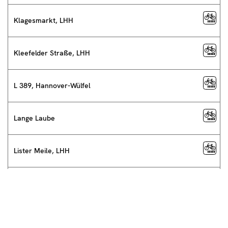
Klagesmarkt, LHH
Kleefelder Straße, LHH
L 389, Hannover-Wülfel
Lange Laube
Lister Meile, LHH
Rudolf-von-Bennigsen-Ufer Ost, LHH
Rudolf-von-Bennigsen-Ufer West, LHH