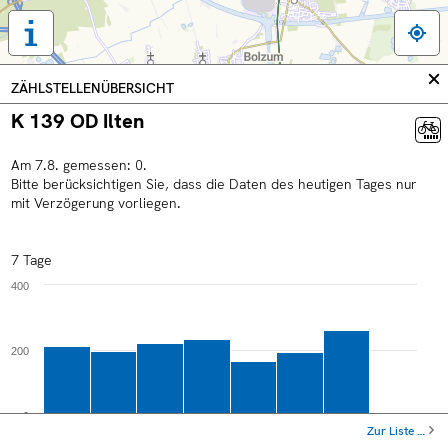
Tastaturbedienung,
Legende
und
In
ZÄHLSTELLENÜBERSICHT
weitere
sc
K 139 OD Ilten
Informationen
anzeigen
Am
7
.
8
.
gemessen:
0
.
Bitte berücksichtigen Sie, dass die Daten des heutigen Tages nur
mit Verzögerung vorliegen.
7 Tage
400
200
0
Zur Liste …
Sa
Mo
Mi
Fr