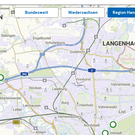
Bundes­weit
Nieder­sachsen
Region Han