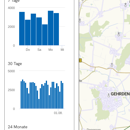
7 Tage
4000
nnover City
2000
rsicht
0
tung
Do
Sa
Mo
Mi
n
30 Tage
rechnung
5000
2500
en
ng
0
01.08.
T
24 Monate