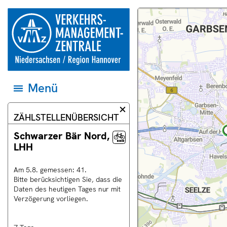
Springe direkt zum Inhalt
zur
Dieser
Karte
Startseite
Bereich
und
der
der
Datenquellen
Verkehrsmanagementzentrale
Webseite
auf
Niedersachsen
zeigt
das
und
eine
jeweilige
Region
Landkarte.
Gebiet
Hannover
einstellen
Menü
Menü
öffnen
und
zum
Informationsdialog
ZÄHLSTELLENÜBERSICHT
ersten
schließen
Eintrag
springen
Schwarzer Bär Nord,
LHH
Am
5
.
8
.
gemessen:
41
.
uell
Bitte berücksichtigen Sie, dass die
rschau
Daten des heutigen Tages nur mit
Verzögerung vorliegen.
ras