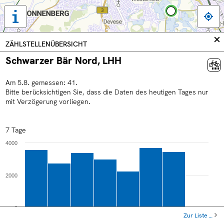
Tastaturbedienung,
Legende
und
In
ZÄHLSTELLENÜBERSICHT
weitere
sc
Schwarzer Bär Nord, LHH
Informationen
anzeigen
Am
5
.
8
.
gemessen:
41
.
Bitte berücksichtigen Sie, dass die Daten des heutigen Tages nur
mit Verzögerung vorliegen.
7 Tage
4000
2000
0
Zur Liste …
Do
Sa
Mo
Mi