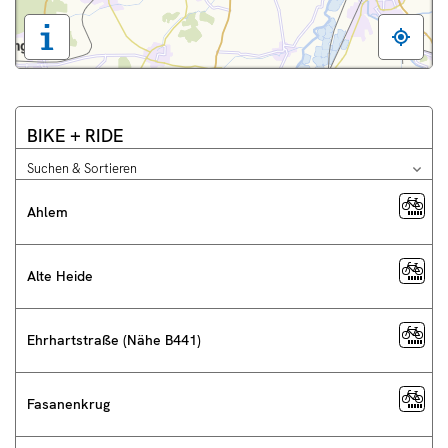
Tastaturbedienung,
Legende
und
weitere
Informationen
t
BIKE + RIDE
anzeigen
Suchen & Sortieren
Opti
Die
für
Liste
Such
Ahlem
&
kann
Sort
man
schl
mit
Alte Heide
Cursor
auf
und
ab
Ehrhartstraße (Nähe B441)
durchblättern
Fasanenkrug