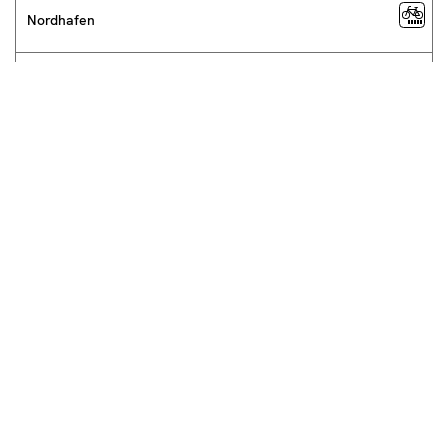
Nordhafen
Ostfeldstraße
Paracelsusweg (Nähe A37/B3)
Pascalstraße
Roderbruch
Stöcken
Wettbergen (Nähe B217)