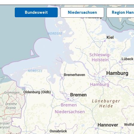
Bundes­weit
Nieder­sachsen
Region Han