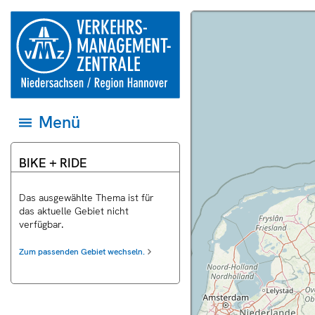
Springe direkt zum Inhalt.
zur
Dieser
Karte
Das ist eine Liste zum Thema
Startseite
Bereich
und
Bike + Ride.
der
der
Datenquellen
Verkehrsmanagementzentrale
Webseite
auf
Niedersachsen
zeigt
das
und
eine
jeweilige
Region
Landkarte.
Gebiet
Hannover
einstellen
Menü
Menü
öffnen
und
zum
BIKE + RIDE
ersten
Eintrag
springen
Das ausgewählte Thema ist für
das aktuelle Gebiet nicht
verfügbar.
uell
Zum passenden Gebiet wechseln.
rschau
ras