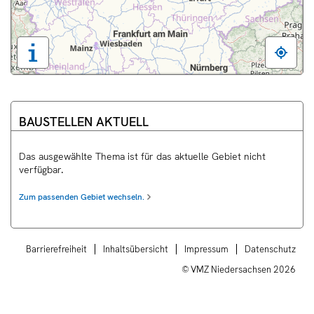
Tastaturbedienung,
Legende
und
weitere
Informationen
BAUSTELLEN AKTUELL
anzeigen
Das ausgewählte Thema ist für das aktuelle Gebiet nicht
verfügbar.
Zum passenden Gebiet wechseln.
Barrierefreiheit
Inhaltsübersicht
Impressum
Datenschutz
© VMZ Niedersachsen
2026