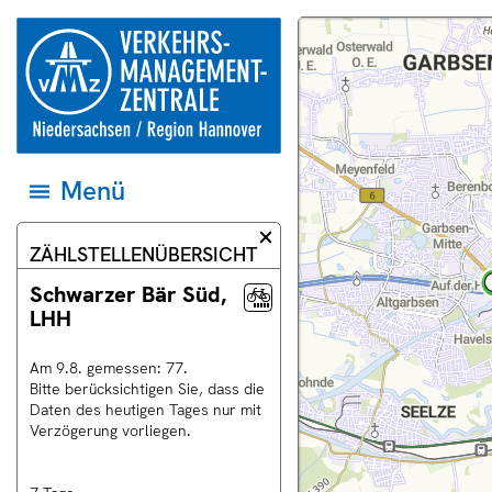
Springe direkt zum Inhalt
zur
Dieser
Karte
Startseite
Bereich
und
der
der
Datenquellen
Verkehrsmanagementzentrale
Webseite
auf
Niedersachsen
zeigt
das
und
eine
jeweilige
Region
Landkarte.
Gebiet
Hannover
einstellen
Menü
Menü
öffnen
und
zum
Informationsdialog
ZÄHLSTELLENÜBERSICHT
ersten
schließen
Eintrag
springen
Schwarzer Bär Süd,
LHH
Am
9
.
8
.
gemessen:
77
.
uell
Bitte berücksichtigen Sie, dass die
rschau
Daten des heutigen Tages nur mit
Verzögerung vorliegen.
ras