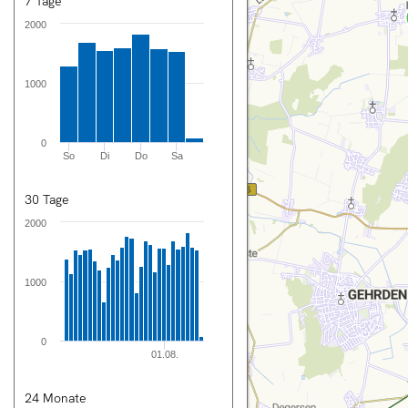
7 Tage
2000
nnover City
1000
rsicht
0
tung
So
Di
Do
Sa
n
30 Tage
rechnung
2000
1000
en
ng
0
01.08.
T
24 Monate