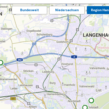
Bundes­weit
Nieder­sachsen
Region Han