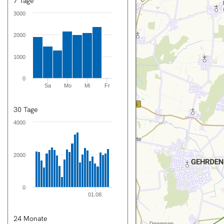
7 Tage
3000
nnover City
2000
1000
rsicht
0
tung
Sa
Mo
Mi
Fr
n
30 Tage
rechnung
4000
2000
en
ng
0
01.08.
T
24 Monate