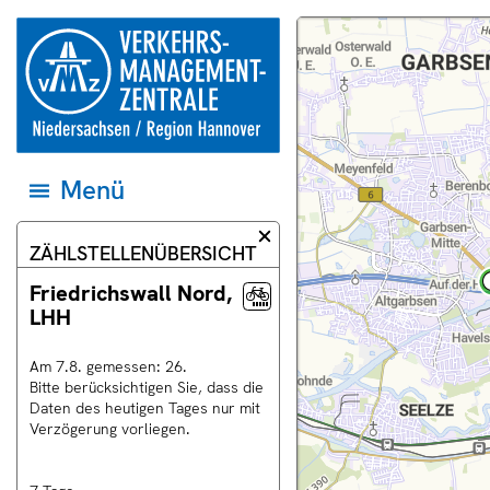
Springe direkt zum Inhalt
zur
Dieser
Karte
Startseite
Bereich
und
der
der
Datenquellen
Verkehrsmanagementzentrale
Webseite
auf
Niedersachsen
zeigt
das
und
eine
jeweilige
Region
Landkarte.
Gebiet
Hannover
einstellen
Menü
Menü
öffnen
und
zum
Informationsdialog
ZÄHLSTELLENÜBERSICHT
ersten
schließen
Eintrag
springen
Friedrichswall Nord,
LHH
Am
7
.
8
.
gemessen:
26
.
uell
Bitte berücksichtigen Sie, dass die
rschau
Daten des heutigen Tages nur mit
Verzögerung vorliegen.
ras