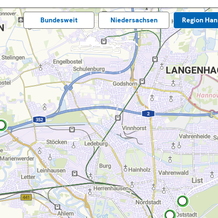
Bundes­weit
Nieder­sachsen
Region Han