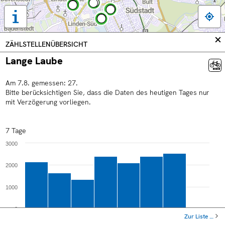
Tastaturbedienung,
Legende
und
In
ZÄHLSTELLENÜBERSICHT
weitere
sc
Lange Laube
Informationen
anzeigen
Am
7
.
8
.
gemessen:
27
.
Bitte berücksichtigen Sie, dass die Daten des heutigen Tages nur
mit Verzögerung vorliegen.
7 Tage
3000
2000
1000
0
Zur Liste …
Sa
Mo
Mi
Fr