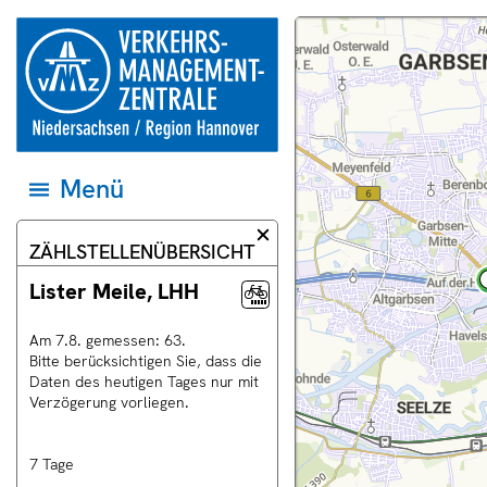
Springe direkt zum Inhalt
zur
Dieser
Karte
Startseite
Bereich
und
der
der
Datenquellen
Verkehrsmanagementzentrale
Webseite
auf
Niedersachsen
zeigt
das
und
eine
jeweilige
Region
Landkarte.
Gebiet
Hannover
einstellen
Menü
Menü
öffnen
und
zum
Informationsdialog
ZÄHLSTELLENÜBERSICHT
ersten
schließen
Eintrag
springen
Lister Meile, LHH
Am
7
.
8
.
gemessen:
63
.
Bitte berücksichtigen Sie, dass die
uell
Daten des heutigen Tages nur mit
Verzögerung vorliegen.
rschau
ras
7 Tage