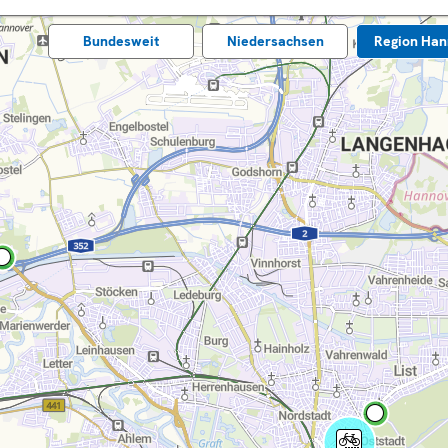
Bundes­weit
Nieder­sachsen
Region Han