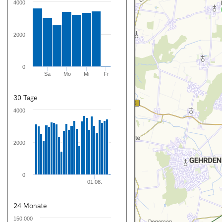
4000
nnover City
2000
0
rsicht
Sa
Mo
Mi
Fr
tung
30 Tage
n
4000
rechnung
2000
en
0
ng
01.08.
24 Monate
T
150.000