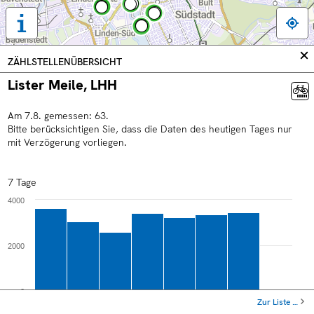
Tastaturbedienung,
Legende
und
In
ZÄHLSTELLENÜBERSICHT
weitere
sc
Lister Meile, LHH
Informationen
anzeigen
Am
7
.
8
.
gemessen:
63
.
Bitte berücksichtigen Sie, dass die Daten des heutigen Tages nur
mit Verzögerung vorliegen.
7 Tage
4000
2000
0
Zur Liste …
Sa
Mo
Mi
Fr