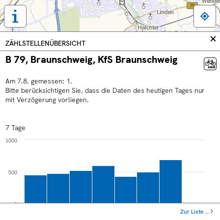
Tastaturbedienung,
Legende
und
In
ZÄHLSTELLENÜBERSICHT
weitere
sc
B 79, Braunschweig, KfS Braunschweig
Informationen
anzeigen
Am
7
.
8
.
gemessen:
1
.
Bitte berücksichtigen Sie, dass die Daten des heutigen Tages nur
mit Verzögerung vorliegen.
7 Tage
1000
500
0
Zur Liste …
Sa
Mo
Mi
Fr