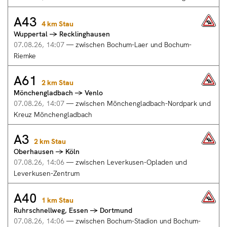
zwischen
A43
Döbeln-
A43
4 km Stau
Wuppertal
Nord
Wuppertal → Recklinghausen
→
und
Recklinghausen,
Leisnig
07.08.26, 14:07
—
zwischen Bochum-Laer und Bochum-
zwischen
07.08.26,
Riemke
Bochum-
14:08
t
Laer
:
A61
A61
und
2 km Stau
Stau
Mönchengladbach
Bochum-
Mönchengladbach → Venlo
→
Riemke
Venlo,
07.08.26, 14:07
—
zwischen Mönchengladbach-Nordpark und
07.08.26,
zwischen
Kreuz Mönchengladbach
14:07
Mönchengladbach-
:
Nordpark
A3
A3
4
und
2 km Stau
Oberhausen
km
Kreuz
Oberhausen → Köln
→
Stau
Mönchengladbach
Köln,
07.08.26, 14:06
—
zwischen Leverkusen-Opladen und
07.08.26,
zwischen
Leverkusen-Zentrum
14:07
Leverkusen-
:
Opladen
A40
A40
2
und
1 km Stau
Ruhrschnellweg,
km
Leverkusen-
Ruhrschnellweg, Essen → Dortmund
Essen
Stau
Zentrum
→
07.08.26, 14:06
—
zwischen Bochum-Stadion und Bochum-