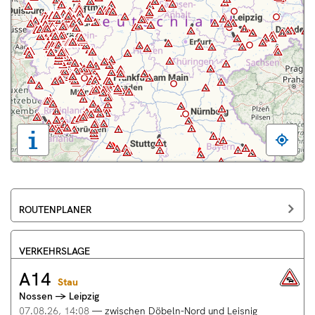
Tastaturbedienung,
Legende
und
weitere
Kurznavigation
Informationen
ROUTENPLANER
anzeigen
VERKEHRSLAGE
A14
A14
Stau
Nossen
Nossen → Leipzig
→
Leipzig,
07.08.26, 14:08
—
zwischen Döbeln-Nord und Leisnig