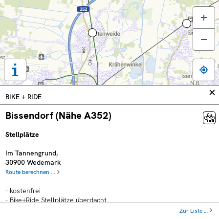
Tastaturbedienung,
Legende
und
In
BIKE + RIDE
weitere
sc
Informationen
Bissendorf (Nähe A352)
anzeigen
Stellplätze
Im Tannengrund
,
30900
Wedemark
Route berechnen ...
- kostenfrei
- Bike+Ride Stellplätze überdacht
Zur Liste …
Plätze für: