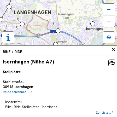
Tastaturbedienung,
Legende
und
In
BIKE + RIDE
weitere
sc
Informationen
Isernhagen (Nähe A7)
anzeigen
Stellplätze
Stahlstraße
,
30916
Isernhagen
Route berechnen ...
- kostenfrei
- Bike+Ride Stellplätze überdacht
Zur Liste …
Plätze für: