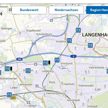
Bundes­weit
Nieder­sachsen
Region Han