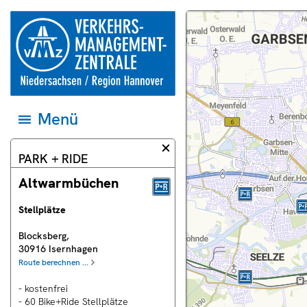
Springe direkt zum Inhalt
zur
Dieser
Karte
Startseite
Bereich
und
der
der
Datenquellen
Verkehrsmanagementzentrale
Webseite
auf
Niedersachsen
zeigt
das
und
eine
jeweilige
Region
Landkarte.
Gebiet
Hannover
einstellen
Menü
Menü
öffnen
und
zum
Informationsdialog
PARK + RIDE
ersten
schließen
Eintrag
springen
Altwarmbüchen
Stellplätze
uell
Blocksberg
,
30916
Isernhagen
rschau
Route berechnen ...
ras
- kostenfrei
- 60 Bike+Ride Stellplätze