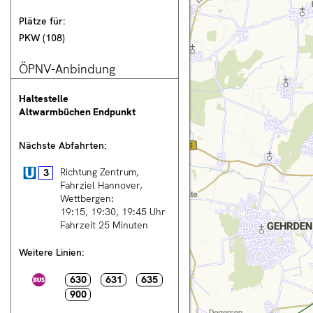
Plätze für:
nnover City
PKW
(
108
)
ÖPNV-Anbindung
Haltestelle
rsicht
Altwarmbüchen Endpunkt
tung
n
Nächste Abfahrten:
rechnung
Stadtbahn
Richtung Zentrum,
3
Fahrziel
Hannover,
Wettbergen
:
19:15
19:30
19:45
Uhr
Fahrzeit 25 Minuten
en
ng
Weitere Linien:
Bus
630
631
635
900
T