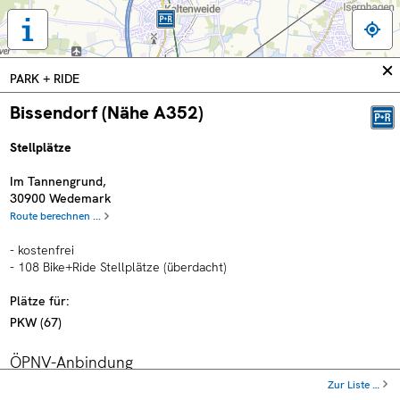
Tastaturbedienung,
Legende
und
In
PARK + RIDE
weitere
sc
Informationen
Bissendorf (Nähe A352)
anzeigen
Stellplätze
Im Tannengrund
,
30900
Wedemark
Route berechnen ...
- kostenfrei
- 108 Bike+Ride Stellplätze (überdacht)
Plätze für:
PKW
(
67
)
ÖPNV-Anbindung
Zur Liste …
Haltestelle