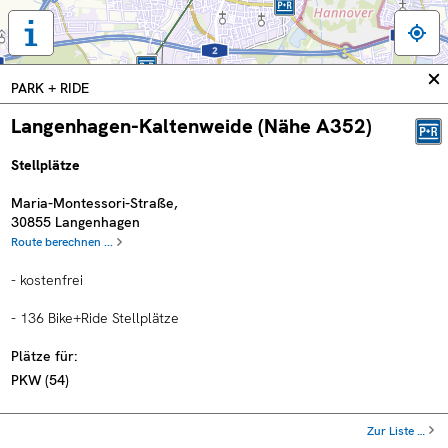
Tastaturbedienung,
Legende
und
In
PARK + RIDE
weitere
sc
Informationen
Langenhagen-Kaltenweide (Nähe A352)
anzeigen
Stellplätze
Maria-Montessori-Straße
,
30855
Langenhagen
Route berechnen ...
- kostenfrei
- 136 Bike+Ride Stellplätze
Plätze für:
PKW
(
54
)
ÖPNV-Anbindung
Zur Liste …