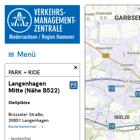
Springe direkt zum Inhalt
zur
Dieser
Karte
Startseite
Bereich
und
der
der
Datenquellen
Verkehrsmanagementzentrale
Webseite
auf
Niedersachsen
zeigt
das
und
eine
jeweilige
Region
Landkarte.
Gebiet
Hannover
einstellen
Menü
Menü
öffnen
und
zum
Informationsdialog
PARK + RIDE
ersten
schließen
Eintrag
springen
Langenhagen
Mitte (Nähe B522)
Stellplätze
uell
Brüsseler Straße
,
rschau
30851
Langenhagen
ras
Route berechnen ...
- kostenfrei