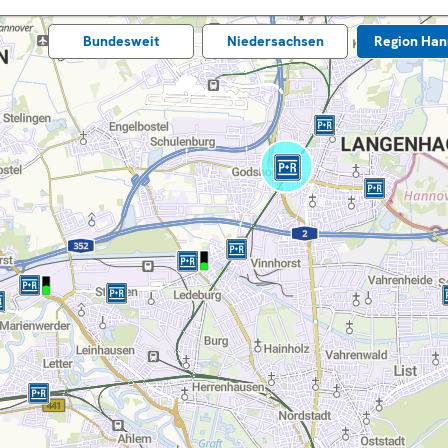
Bundes­weit
Nieder­sachsen
Region Han