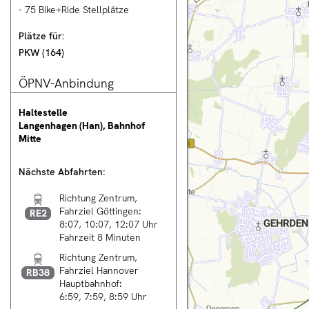
- 75 Bike+Ride Stellplätze
nnover City
Plätze für:
PKW
(
164
)
ÖPNV-Anbindung
rsicht
Haltestelle
tung
Langenhagen (Han), Bahnhof
Mitte
n
rechnung
Nächste Abfahrten:
Regional-
Richtung Zentrum,
Express
Fahrziel
Göttingen
:
RE2
8:07
10:07
12:07
Uhr
en
Fahrzeit 8 Minuten
ng
Regionalbahn
Richtung Zentrum,
Fahrziel
Hannover
RB38
Hauptbahnhof
:
T
6:59
7:59
8:59
Uhr