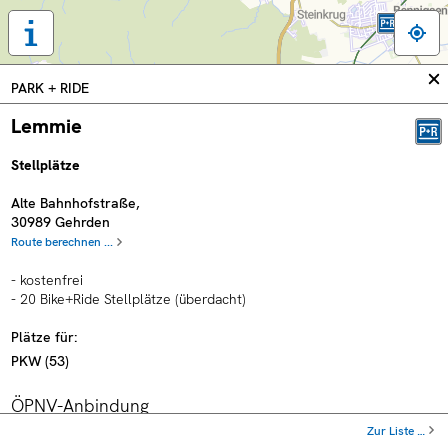
Tastaturbedienung,
Legende
und
In
PARK + RIDE
weitere
sc
Informationen
Lemmie
anzeigen
Stellplätze
Alte Bahnhofstraße
,
30989
Gehrden
Route berechnen ...
- kostenfrei
- 20 Bike+Ride Stellplätze (überdacht)
Plätze für:
PKW
(
53
)
ÖPNV-Anbindung
Zur Liste …
Haltestelle