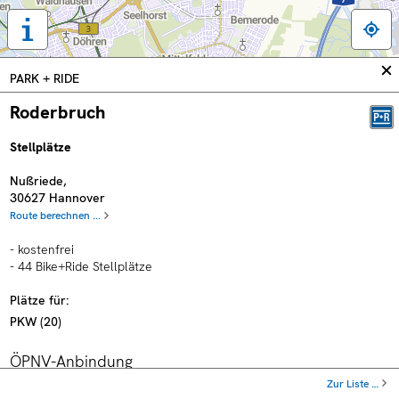
Tastaturbedienung,
Legende
und
In
PARK + RIDE
weitere
sc
Informationen
Roderbruch
anzeigen
Stellplätze
Nußriede
,
30627
Hannover
Route berechnen ...
- kostenfrei
- 44 Bike+Ride Stellplätze
Plätze für:
PKW
(
20
)
ÖPNV-Anbindung
Zur Liste …
Haltestelle