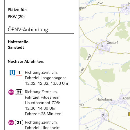
Plätze für:
nnover City
PKW
(
20
)
ÖPNV-Anbindung
rsicht
Haltestelle
Sarstedt
tung
n
Nächste Abfahrten:
rechnung
Stadtbahn
Richtung Zentrum,
1
Fahrziel
Langenhagen
:
12:02
12:32
13:03
Uhr
Bus
Richtung Zentrum,
21
en
Fahrziel
Hildesheim
Hauptbahnhof-ZOB
:
ng
12:30
14:30
Uhr
Fahrzeit 28 Minuten
Bus
Richtung Zentrum,
21
T
Fahrziel
Hildesheim