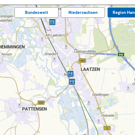
Bundes­weit
Nieder­sachsen
Region Han