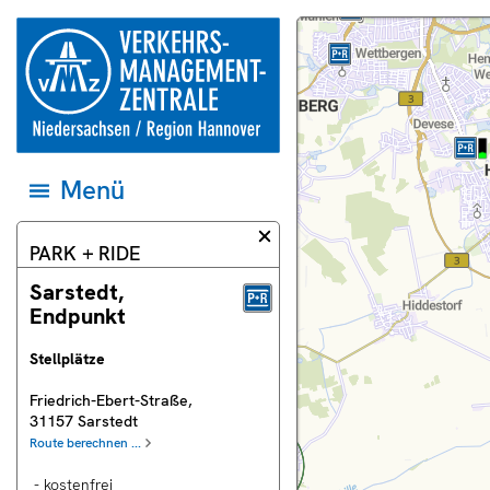
Springe direkt zum Inhalt
zur
Dieser
Karte
Startseite
Bereich
und
der
der
Datenquellen
Verkehrsmanagementzentrale
Webseite
auf
Niedersachsen
zeigt
das
und
eine
jeweilige
Region
Landkarte.
Gebiet
Hannover
einstellen
Menü
Menü
öffnen
und
zum
Informationsdialog
PARK + RIDE
ersten
schließen
Eintrag
springen
Sarstedt,
Endpunkt
Stellplätze
uell
Friedrich-Ebert-Straße
,
rschau
31157
Sarstedt
ras
Route berechnen ...
- kostenfrei