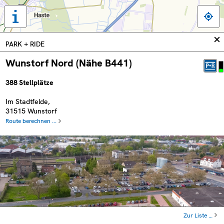
Tastaturbedienung,
Legende
und
In
PARK + RIDE
weitere
sc
Informationen
Wunstorf Nord (Nähe B441)
anzeigen
388
Stellplätze
Im Stadtfelde
,
31515
Wunstorf
Route berechnen ...
Zur Liste …