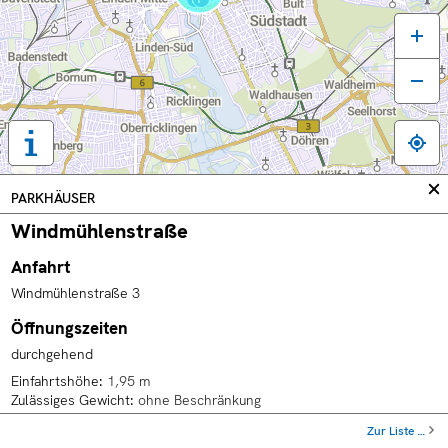
Tastaturbedienung,
Legende
und
In
PARKHÄUSER
weitere
sc
Windmühlenstraße
Informationen
anzeigen
Anfahrt
Windmühlenstraße 3
Öffnungszeiten
durchgehend
Einfahrtshöhe
1,95 m
Zulässiges Gewicht
ohne Beschränkung
Stellplätze
249
Zur Liste …