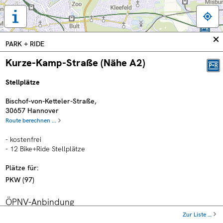
Tastaturbedienung,
Legende
und
In
PARK + RIDE
weitere
sc
Informationen
Kurze-Kamp-Straße (Nähe A2)
anzeigen
Stellplätze
Bischof-von-Ketteler-Straße
,
30657
Hannover
Route berechnen ...
- kostenfrei
- 12 Bike+Ride Stellplätze
Plätze für:
PKW
(
97
)
ÖPNV-Anbindung
Zur Liste …
Haltestelle