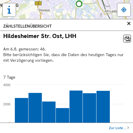
Tastaturbedienung,
Legende
und
In
ZÄHLSTELLENÜBERSICHT
weitere
sc
Hildesheimer Str. Ost, LHH
Informationen
anzeigen
Am
6
.
8
.
gemessen:
46
.
Bitte berücksichtigen Sie, dass die Daten des heutigen Tages nur
mit Verzögerung vorliegen.
7 Tage
4000
2000
0
Zur Liste …
Do
Sa
Mo
Mi