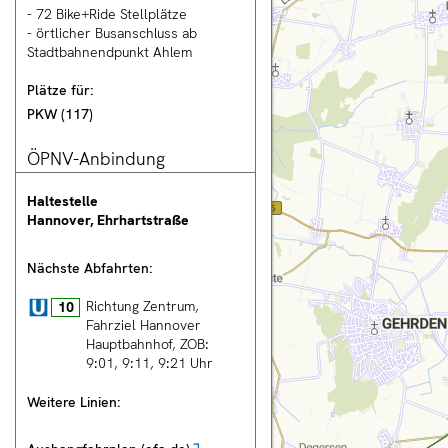
- 72 Bike+Ride Stellplätze
- örtlicher Busanschluss ab
nnover City
Stadtbahnendpunkt Ahlem
Plätze für:
PKW
(
117
)
rsicht
ÖPNV-Anbindung
tung
Haltestelle
n
Hannover, Ehrhartstraße
rechnung
Nächste Abfahrten:
Stadtbahn
Richtung Zentrum,
10
Fahrziel
Hannover
en
Hauptbahnhof, ZOB
:
ng
9:01
9:11
9:21
Uhr
Weitere Linien:
T