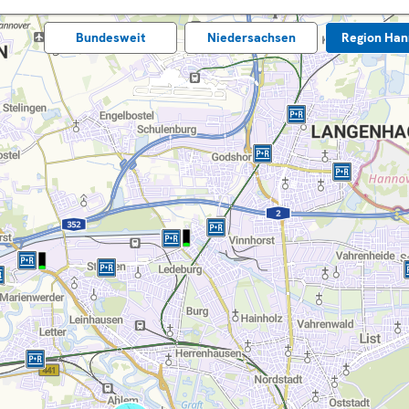
Bundes­weit
Nieder­sachsen
Region Han