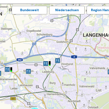
Bundes­weit
Nieder­sachsen
Region Han