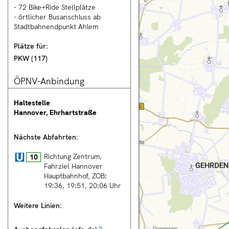
- 72 Bike+Ride Stellplätze
- örtlicher Busanschluss ab
nnover City
Stadtbahnendpunkt Ahlem
Plätze für:
PKW
(
117
)
rsicht
ÖPNV-Anbindung
tung
Haltestelle
n
Hannover, Ehrhartstraße
rechnung
Nächste Abfahrten:
Stadtbahn
Richtung Zentrum,
10
Fahrziel
Hannover
en
Hauptbahnhof, ZOB
:
ng
19:36
19:51
20:06
Uhr
Weitere Linien:
T