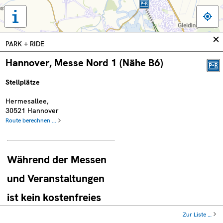
Tastaturbedienung,
Legende
und
In
PARK + RIDE
weitere
sc
Informationen
Hannover, Messe Nord 1 (Nähe B6)
anzeigen
Stellplätze
Hermesallee
,
30521
Hannover
Route berechnen ...
Während der Messen
und Veranstaltungen
ist kein kostenfreies
P+R möglich !
Zur Liste …