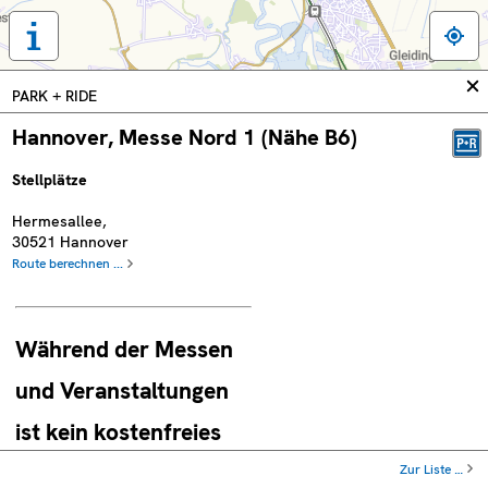
Tastaturbedienung,
Legende
und
In
PARK + RIDE
weitere
sc
Informationen
Hannover, Messe Nord 1 (Nähe B6)
anzeigen
Stellplätze
Hermesallee
,
30521
Hannover
Route berechnen ...
Während der Messen
und Veranstaltungen
ist kein kostenfreies
P+R möglich !
Zur Liste …