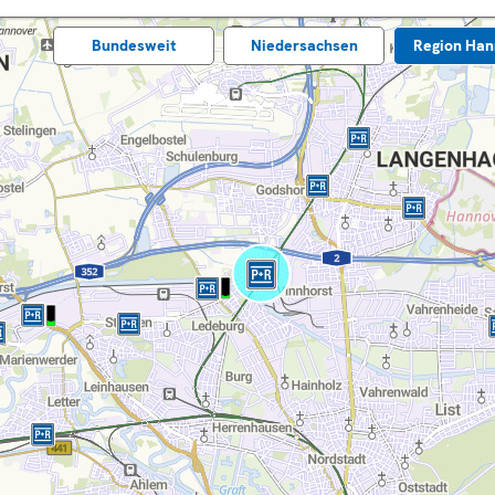
Bundes­weit
Nieder­sachsen
Region Han