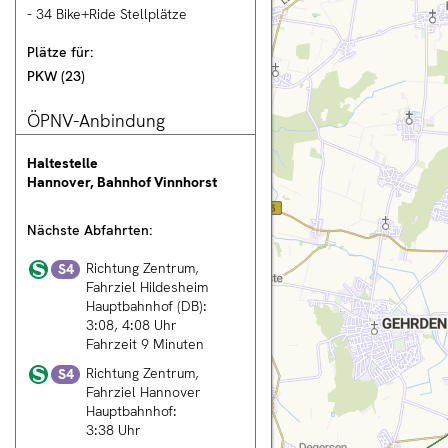
- 34 Bike+Ride Stellplätze
nnover City
Plätze für:
PKW
(
23
)
ÖPNV-Anbindung
rsicht
Haltestelle
tung
Hannover, Bahnhof Vinnhorst
n
Nächste Abfahrten:
rechnung
S-
Richtung Zentrum,
S4
Bahn
Fahrziel
Hildesheim
Hauptbahnhof (DB)
:
3:08
4:08
Uhr
en
Fahrzeit 9 Minuten
ng
S-
Richtung Zentrum,
S4
Bahn
Fahrziel
Hannover
Hauptbahnhof
:
T
3:38
Uhr