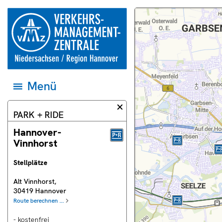
Springe direkt zum Inhalt
zur
Dieser
Karte
Startseite
Bereich
und
der
der
Datenquellen
Verkehrsmanagementzentrale
Webseite
auf
Niedersachsen
zeigt
das
und
eine
jeweilige
Region
Landkarte.
Gebiet
Hannover
einstellen
Menü
Menü
öffnen
und
zum
Informationsdialog
PARK + RIDE
ersten
schließen
Eintrag
springen
Hannover-
Vinnhorst
Stellplätze
uell
Alt Vinnhorst
,
rschau
30419
Hannover
ras
Route berechnen ...
- kostenfrei