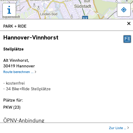
Tastaturbedienung,
Legende
und
In
PARK + RIDE
weitere
sc
Informationen
Hannover-Vinnhorst
anzeigen
Stellplätze
Alt Vinnhorst
,
30419
Hannover
Route berechnen ...
- kostenfrei
- 34 Bike+Ride Stellplätze
Plätze für:
PKW
(
23
)
ÖPNV-Anbindung
Zur Liste …
Haltestelle