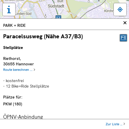
Tastaturbedienung,
Legende
und
In
PARK + RIDE
weitere
sc
Informationen
Paracelsusweg (Nähe A37/B3)
anzeigen
Stellplätze
Riethorst
,
30655
Hannover
Route berechnen ...
- kostenfrei
- 12 Bike+Ride Stellplätze
Plätze für:
PKW
(
180
)
ÖPNV-Anbindung
Zur Liste …
Haltestelle