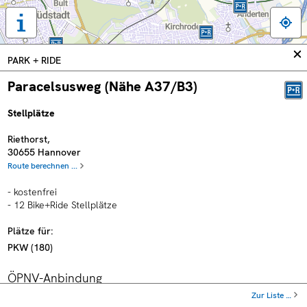
Tastaturbedienung,
Legende
und
In
PARK + RIDE
weitere
sc
Informationen
Paracelsusweg (Nähe A37/B3)
anzeigen
Stellplätze
Riethorst
,
30655
Hannover
Route berechnen ...
- kostenfrei
- 12 Bike+Ride Stellplätze
Plätze für:
PKW
(
180
)
ÖPNV-Anbindung
Zur Liste …
Haltestelle